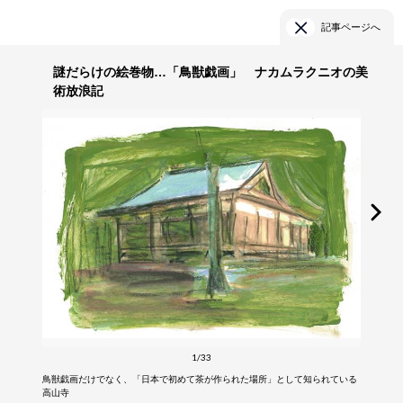
記事ページへ
謎だらけの絵巻物…「鳥獣戯画」 ナカムラクニオの美
術放浪記
1/33
鳥獣戯画だけでなく、「日本で初めて茶が作られた場所」として知られている
高山寺