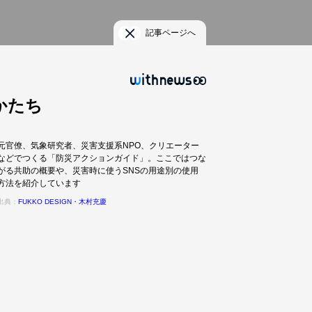
記事ページへ
かたち
元官僚、気象研究者、災害支援系NPO、クリエーター
などでつくる「防災アクションガイド」。ここではつな
がる共助の概要や、災害時に使うSNSの用途別の使用
方法を紹介しています
出典：
FUKKO DESIGN・木村充慶