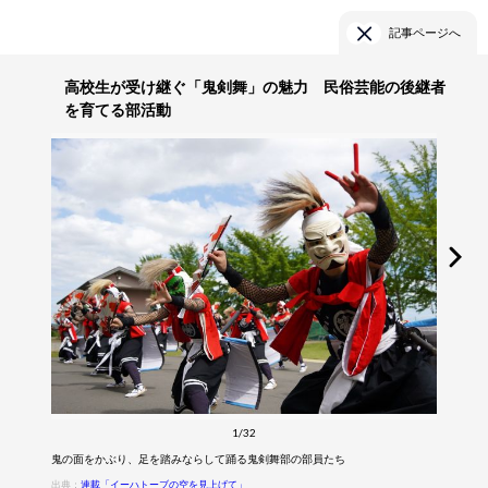
記事ページへ
高校生が受け継ぐ「鬼剣舞」の魅力 民俗芸能の後継者
を育てる部活動
1/32
鬼の面をかぶり、足を踏みならして踊る鬼剣舞部の部員たち
出典：
連載「イーハトーブの空を見上げて」