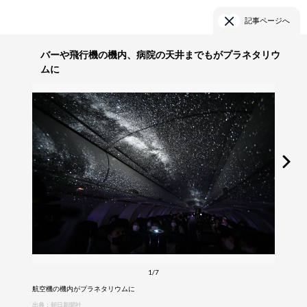
記事ページへ
バーや飛行機の機内、病院の天井までもがプラネタリウ
ムに
1/7
航空機の機内がプラネタリウムに
出典：朝日新聞社