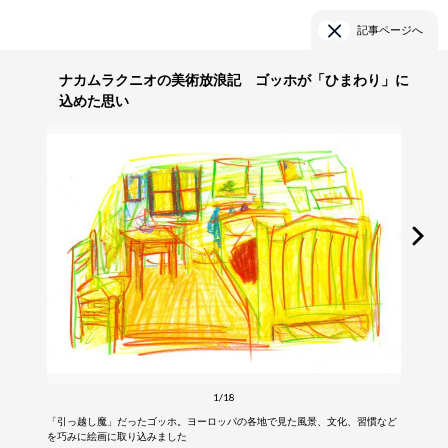
記事ページへ
ナカムラクニオの美術放浪記 ゴッホが「ひまわり」に
込めた思い
1/18
「引っ越し魔」だったゴッホ。ヨーロッパの各地で見た風景、文化、習慣など
を巧みに絵画に取り込みました