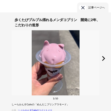
記事ページへ
歩くたびプルプル揺れるメンダコプリン 開発に2年、
こだわりの造形
1/10
しーらかんすCafeの「めんだこプリンアラモード」
出典：
しーらかんすCafeのツイートより