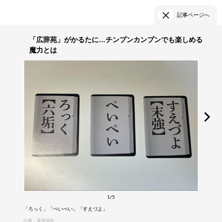
記事ページへ
「広辞苑」がかるたに…チンプンカンプンでも楽しめる
魔力とは
1/5
「ろっく」「ぺいぺい」「すえづよ」
出典：筆者撮影