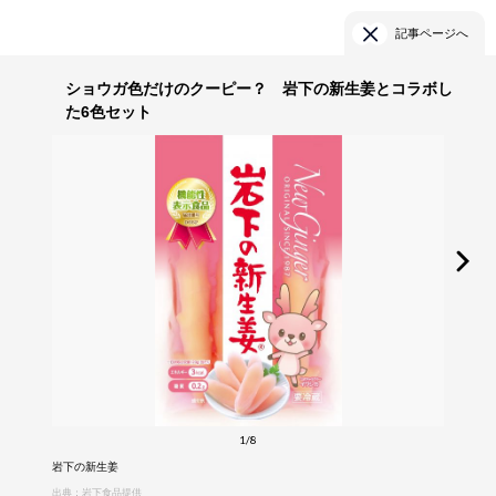
記事ページへ
ショウガ色だけのクーピー？ 岩下の新生姜とコラボし
た6色セット
1/8
岩下の新生姜
出典：岩下食品提供