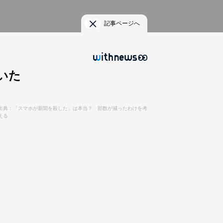
記事ページへ
いた
出典：「スマホが新聞を殺した」は本当？ 部数が減ったわけを考
える