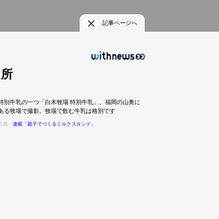
記事ページへ
カ所
特別牛乳の一つ「白木牧場 特別牛乳」。福岡の山奥に
ある牧場で撮影。牧場で飲む牛乳は格別です
出典：
連載「親子でつくるミルクスタンド」