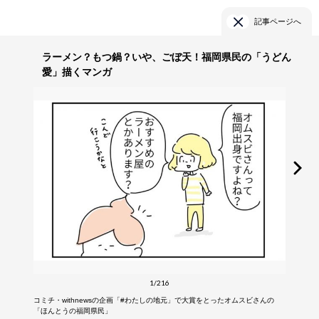
記事ページへ
ラーメン？もつ鍋？いや、ごぼ天！福岡県民の「うどん
愛」描くマンガ
1/216
コミチ・withnewsの企画「#わたしの地元」で大賞をとったオムスビさんの
「ほんとうの福岡県民」