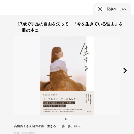
記事ページへ
17歳で手足の自由を失って 「今を生きている理由」を
一冊の本に
1/3
高橋尚子さん初の著書「生きる 一歩一歩、前へ」
出典：評言社提供