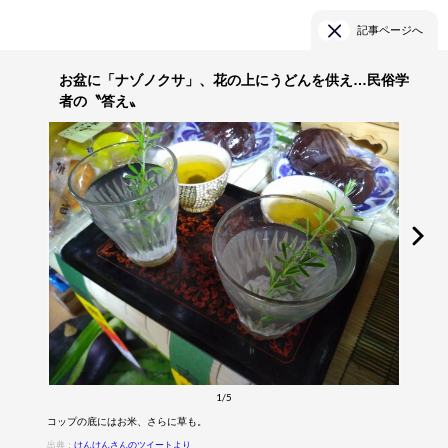
記事ページへ
お盆に「ナゾノクサ」、花の上にうどんを供え…民俗学
者の〝答え〟
1/5
コップの底にはお米、さらに草も。
出典：
けんけんさんのツイートより