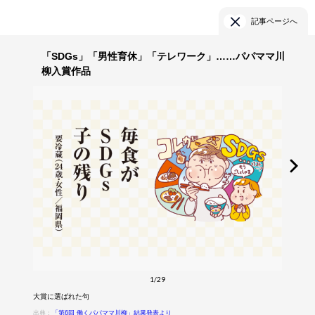
記事ページへ
「SDGs」「男性育休」「テレワーク」……パパママ川
柳入賞作品
1/29
大賞に選ばれた句
出典：
「第6回 働くパパママ川柳」結果発表より