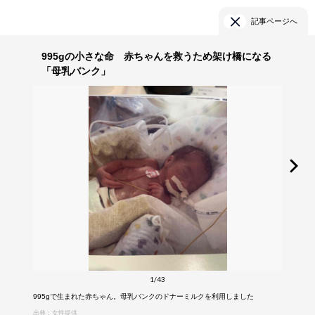
記事ページへ
995gの小さな命 赤ちゃんを救うため架け橋になる
「母乳バンク」
1/43
995gで生まれた赤ちゃん。母乳バンクのドナーミルクを利用しました
出典：女性提供