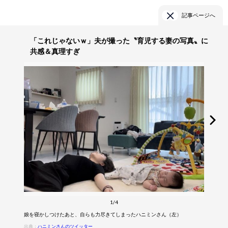
記事ページへ
「これじゃないｗ」夫が撮った〝育児する妻の写真〟に
共感＆真理すぎ
1/4
娘を寝かしつけたあと、自らも力尽きてしまったハニミンさん（左）
出典：
ハニミンさんのツイッター