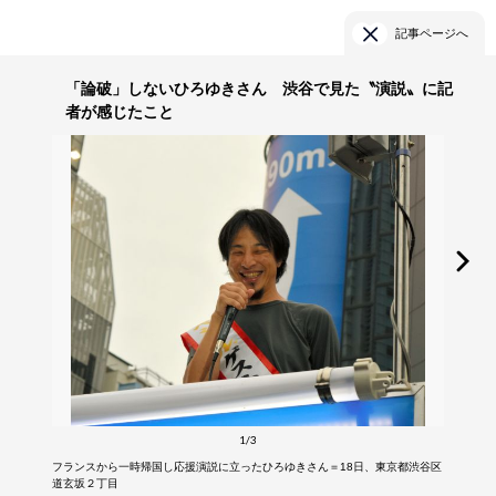
記事ページへ
「論破」しないひろゆきさん 渋谷で見た〝演説〟に記
者が感じたこと
1/3
フランスから一時帰国し応援演説に立ったひろゆきさん＝18日、東京都渋谷区
道玄坂２丁目