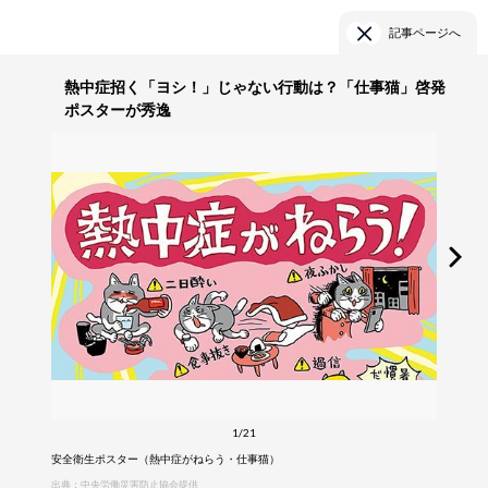
記事ページへ
熱中症招く「ヨシ！」じゃない行動は？「仕事猫」啓発
ポスターが秀逸
1/21
安全衛生ポスター（熱中症がねらう・仕事猫）
出典：中央労働災害防止協会提供