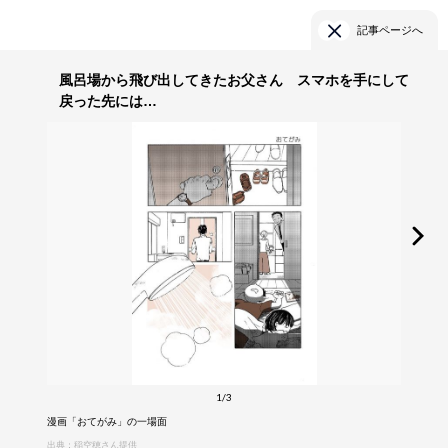
記事ページへ
風呂場から飛び出してきたお父さん スマホを手にして
戻った先には…
1/3
漫画「おてがみ」の一場面
出典：稲空穂さん提供