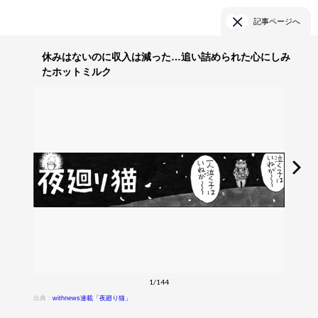
記事ページへ
休みはないのに収入は減った…追い詰められた心にしみ
たホットミルク
1/144
出典：
withnews連載「夜廻り猫」