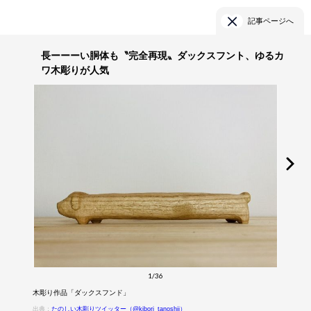
記事ページへ
長ーーーい胴体も〝完全再現〟ダックスフント、ゆるカ
ワ木彫りが人気
1/36
木彫り作品「ダックスフンド」
出典：
たのしい木彫りツイッター（@kibori_tanoshii）