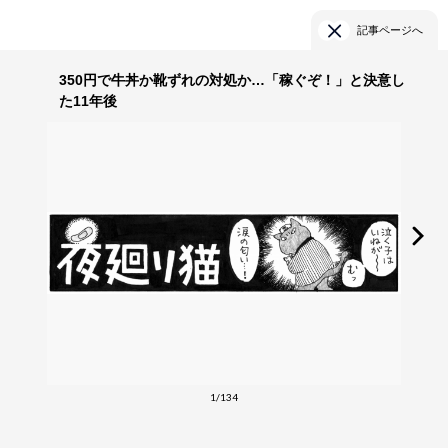
記事ページへ
350円で牛丼か靴ずれの対処か…「稼ぐぞ！」と決意し
た11年後
1/134