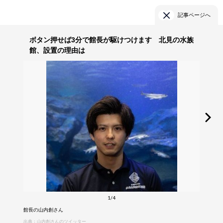
記事ページへ
ボタン押せば3分で館長が駆けつけます 北見の水族
館、設置の理由は
1/4
館長の山内創さん
出典：山内創さんのツイッター