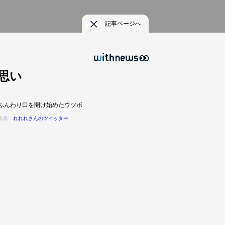
記事ページへ
思い
ふんわり口を開け始めたウツボ
出典：
れれれさんのツイッター