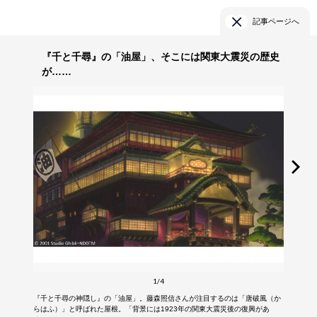
記事ページへ
『千と千尋』の「油屋」、そこには関東大震災の歴史
が……
1/4
『千と千尋の神隠し』の「油屋」。藤森照信さんが注目するのは「唐破風（か
らはふ）」と呼ばれた屋根。「背景には1923年の関東大震災後の復興があ