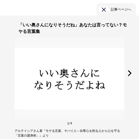
記事ページへ
「いい奥さんになりそうだね」あなたは言ってない？モ
ヤる言葉集
1/9
アルテイシアさん著『モヤる言葉、ヤバイ人～自尊心を削る人から心を守る
「言葉の護身術」』より