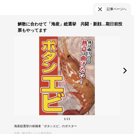
記事ページへ
解散に合わせて「海産」総選挙 共闘・新顔…期日前投
票もやってます
1/11
海産総選挙の候補者「ボタンエビ」のポスター
出典：噴火湾とようら観光協会