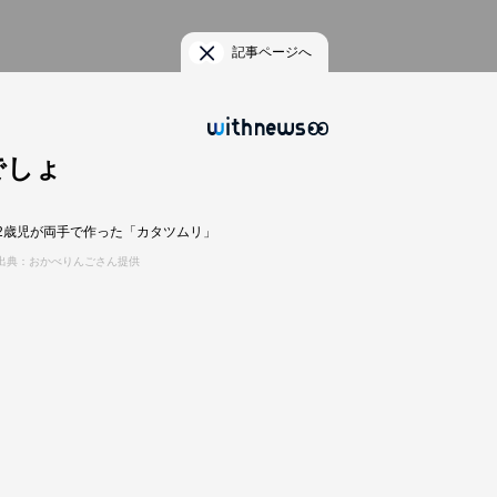
記事ページへ
でしょ
2歳児が両手で作った「カタツムリ」
出典：おかべりんごさん提供