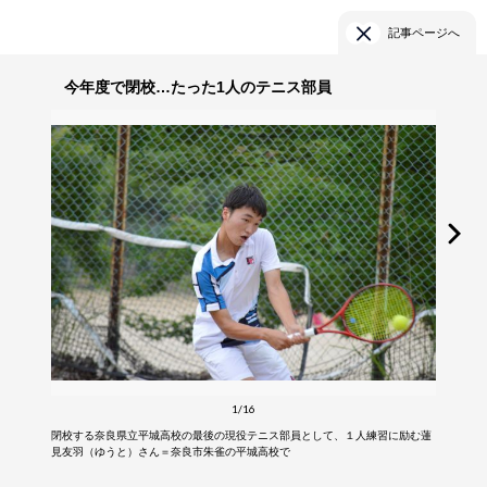
記事ページへ
今年度で閉校…たった1人のテニス部員
1/16
閉校する奈良県立平城高校の最後の現役テニス部員として、１人練習に励む蓮
見友羽（ゆうと）さん＝奈良市朱雀の平城高校で