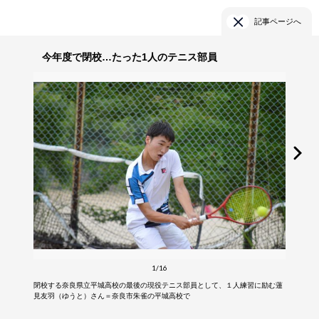
記事ページへ
今年度で閉校…たった1人のテニス部員
1/16
閉校する奈良県立平城高校の最後の現役テニス部員として、１人練習に励む蓮
見友羽（ゆうと）さん＝奈良市朱雀の平城高校で