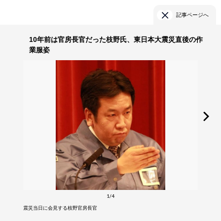
記事ページへ
10年前は官房長官だった枝野氏、東日本大震災直後の作
業服姿
1/4
震災当日に会見する枝野官房長官