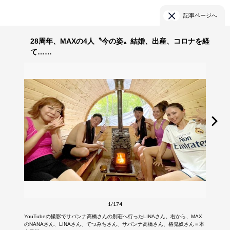
記事ページへ
28周年、MAXの4人〝今の姿〟結婚、出産、コロナを経
て……
1/174
YouTubeの撮影でサバンナ高橋さんの別荘へ行ったLINAさん。右から、MAX
のNANAさん、LINAさん、てつみちさん、サバンナ高橋さん、椿鬼奴さん＝本