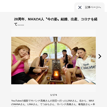
記事ページへ
28周年、MAXの4人〝今の姿〟結婚、出産、コロナを経
て……
1/174
YouTubeの撮影でサバンナ高橋さんの別荘へ行ったLINAさん。右から、MAX
のNANAさん、LINAさん、てつみちさん、サバンナ高橋さん、椿鬼奴さん＝本