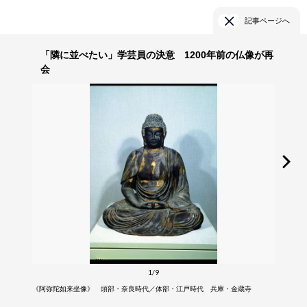
記事ページへ
「隣に並べたい」学芸員の決意 1200年前の仏像が再
会
1/9
《阿弥陀如来坐像》 頭部・奈良時代／体部・江戸時代 兵庫・金蔵寺