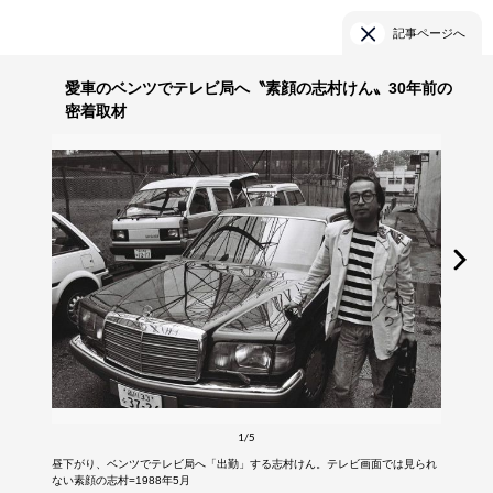
記事ページへ
愛車のベンツでテレビ局へ〝素顔の志村けん〟30年前の
密着取材
1/5
昼下がり、ベンツでテレビ局へ「出勤」する志村けん。テレビ画面では見られ
ない素顔の志村=1988年5月