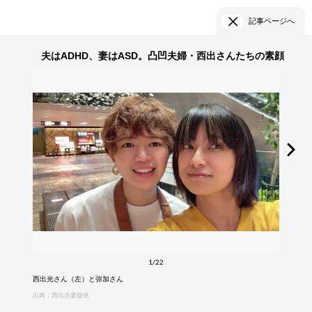
記事ページへ
夫はADHD、妻はASD。凸凹夫婦・西出さんたちの素顔
1/22
西出光さん（左）と弥加さん
出典：西出夫妻提供