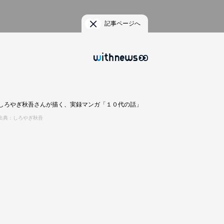
記事ページへ
しろやぎ秋吾さんが描く、実録マンガ「１０代の話」
出典：しろやぎ秋吾