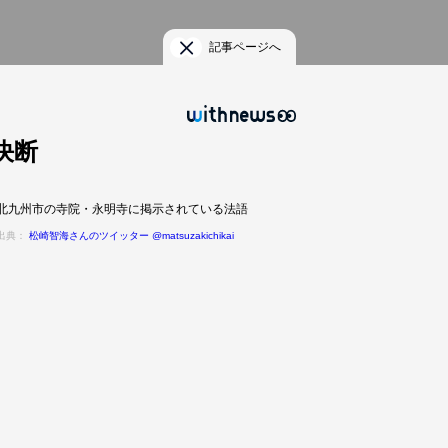
記事ページへ
決断
北九州市の寺院・永明寺に掲示されている法語
出典：
松崎智海さんのツイッター @matsuzakichikai