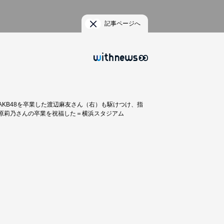
記事ページへ
AKB48を卒業した渡辺麻友さん（右）も駆けつけ、指
原莉乃さんの卒業を祝福した＝横浜スタジアム