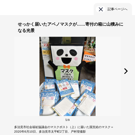
記事ページへ
せっかく届いたアベノマスクが……寄付の箱に山積みに
なる光景
1/6
多治見市社会福祉協議会のマスクポスト（上）に届いた国支給のマスク＝
2020年6月10日、多治見市太平町2丁目、戸村登撮影