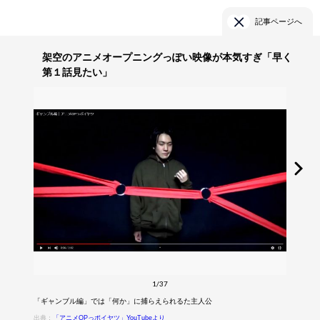
記事ページへ
架空のアニメオープニングっぽい映像が本気すぎ「早く
第１話見たい」
1/37
「ギャンブル編」では「何か」に捕らえられるた主人公
出典：
「アニメOPっポイヤツ」YouTubeより