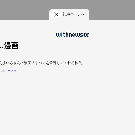
記事ページへ
…漫画
あまいろさんの漫画「すべてを肯定してくれる彼氏」
出典：
コミチ