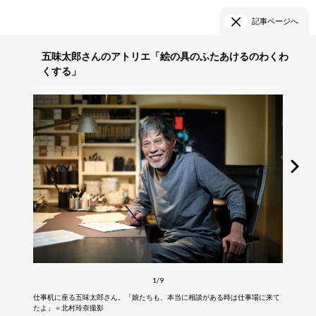
記事ページへ
五味太郎さんのアトリエ「絵の具のふたあけるのわくわ
くする」
1/9
仕事机に座る五味太郎さん。「娘たちも、本当に相談がある時は仕事場に来て
たよ」＝北村玲奈撮影