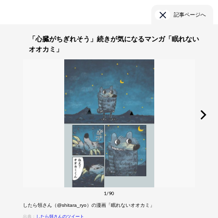
記事ページへ
「心臓がちぎれそう」続きが気になるマンガ「眠れない
オオカミ」
1/90
したら領さん（@shitara_ryo）の漫画「眠れないオオカミ」
出典：
したら領さんのツイート