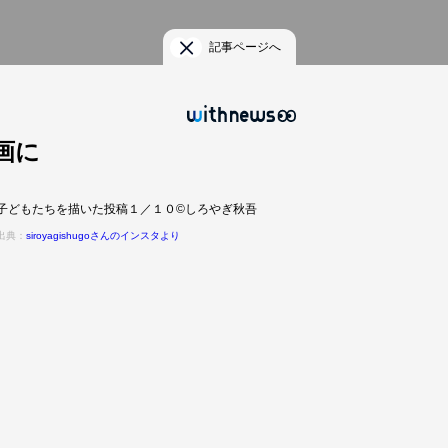
記事ページへ
画に
子どもたちを描いた投稿１／１０©しろやぎ秋吾
出典：
siroyagishugoさんのインスタより