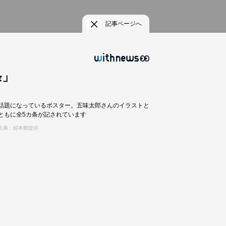
記事ページへ
条」
話題になっているポスター。五味太郎さんのイラストと
ともに全5カ条が記されています
出典：絵本館提供