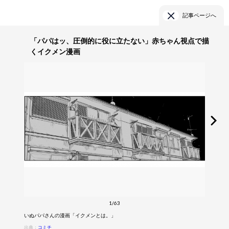
記事ページへ
「パパはッ、圧倒的に役に立たない」赤ちゃん視点で描
くイクメン漫画
1/63
いぬパパさんの漫画「イクメンとは。」
出典：
コミチ