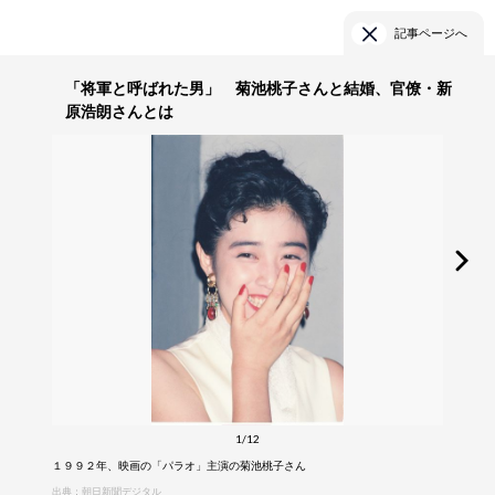
記事ページへ
「将軍と呼ばれた男」 菊池桃子さんと結婚、官僚・新
原浩朗さんとは
1/12
１９９２年、映画の「パラオ」主演の菊池桃子さん
出典：朝日新聞デジタル