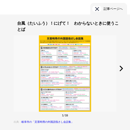
記事ページへ
台風（たいふう）！にげて！ わからないときに使うこ
とば
1/18
出典：
岐阜市の「災害時用の外国語指さし会話集」