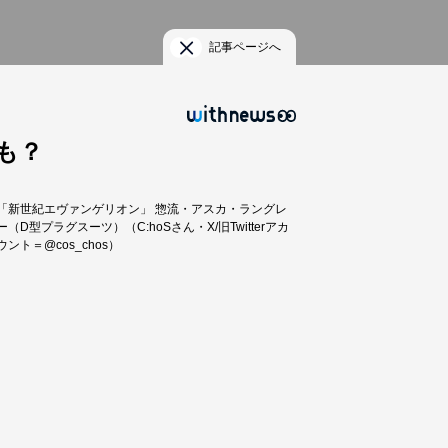
記事ページへ
も？
「新世紀エヴァンゲリオン」 惣流・アスカ・ラングレ
ー（D型プラグスーツ）（C:hoSさん・X/旧Twitterアカ
ウント＝@cos_chos）